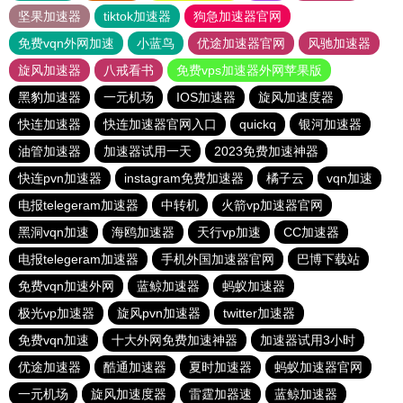
坚果加速器
tiktok加速器
狗急加速器官网
免费vqn外网加速
小蓝鸟
优途加速器官网
风驰加速器
旋风加速器
八戒看书
免费vps加速器外网苹果版
黑豹加速器
一元机场
IOS加速器
旋风加速度器
快连加速器
快连加速器官网入口
quickq
银河加速器
油管加速器
加速器试用一天
2023免费加速神器
快连pvn加速器
instagram免费加速器
橘子云
vqn加速
电报telegeram加速器
中转机
火箭vp加速器官网
黑洞vqn加速
海鸥加速器
天行vp加速
CC加速器
电报telegeram加速器
手机外国加速器官网
巴博下载站
免费vqn加速外网
蓝鲸加速器
蚂蚁加速器
极光vp加速器
旋风pvn加速器
twitter加速器
免费vqn加速
十大外网免费加速神器
加速器试用3小时
优途加速器
酷通加速器
夏时加速器
蚂蚁加速器官网
一元机场
旋风加速度器
雷霆加器速
蓝鲸加速器