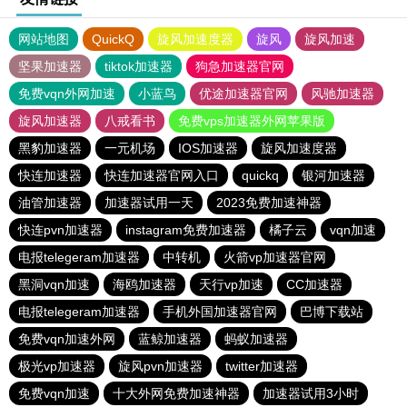
网站地图
QuickQ
旋风加速度器
旋风
旋风加速
坚果加速器
tiktok加速器
狗急加速器官网
免费vqn外网加速
小蓝鸟
优途加速器官网
风驰加速器
旋风加速器
八戒看书
免费vps加速器外网苹果版
黑豹加速器
一元机场
IOS加速器
旋风加速度器
快连加速器
快连加速器官网入口
quickq
银河加速器
油管加速器
加速器试用一天
2023免费加速神器
快连pvn加速器
instagram免费加速器
橘子云
vqn加速
电报telegeram加速器
中转机
火箭vp加速器官网
黑洞vqn加速
海鸥加速器
天行vp加速
CC加速器
电报telegeram加速器
手机外国加速器官网
巴博下载站
免费vqn加速外网
蓝鲸加速器
蚂蚁加速器
极光vp加速器
旋风pvn加速器
twitter加速器
免费vqn加速
十大外网免费加速神器
加速器试用3小时