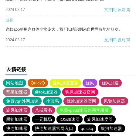
2024-02-17
支持
[0]
反对
[0]
游客
这款app的用户群体非常庞大，我可以结识到来自世界各地的朋友。
2024-02-17
支持
[0]
反对
[0]
友情链接
网站地图
QuickQ
旋风加速度器
旋风
旋风加速
坚果加速器
tiktok加速器
狗急加速器官网
免费vqn外网加速
小蓝鸟
优途加速器官网
风驰加速器
旋风加速器
八戒看书
免费vps加速器外网苹果版
黑豹加速器
一元机场
IOS加速器
旋风加速度器
快连加速器
快连加速器官网入口
quickq
银河加速器