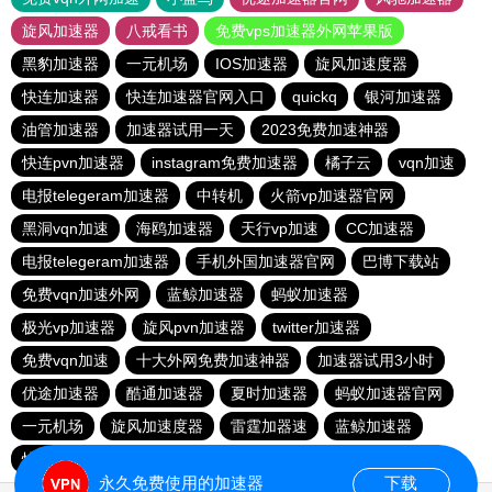
旋风加速器
八戒看书
免费vps加速器外网苹果版
黑豹加速器
一元机场
IOS加速器
旋风加速度器
快连加速器
快连加速器官网入口
quickq
银河加速器
油管加速器
加速器试用一天
2023免费加速神器
快连pvn加速器
instagram免费加速器
橘子云
vqn加速
电报telegeram加速器
中转机
火箭vp加速器官网
黑洞vqn加速
海鸥加速器
天行vp加速
CC加速器
电报telegeram加速器
手机外国加速器官网
巴博下载站
免费vqn加速外网
蓝鲸加速器
蚂蚁加速器
极光vp加速器
旋风pvn加速器
twitter加速器
免费vqn加速
十大外网免费加速神器
加速器试用3小时
优途加速器
酷通加速器
夏时加速器
蚂蚁加速器官网
一元机场
旋风加速度器
雷霆加器速
蓝鲸加速器
快橙加速器
极光加速器
黑豹加速器
vqn加速外网
永久免费使用的加速器
下载