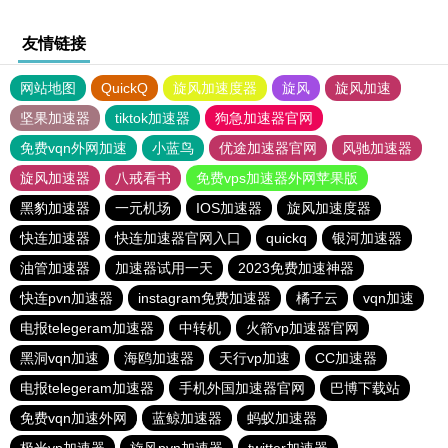
友情链接
网站地图
QuickQ
旋风加速度器
旋风
旋风加速
坚果加速器
tiktok加速器
狗急加速器官网
免费vqn外网加速
小蓝鸟
优途加速器官网
风驰加速器
旋风加速器
八戒看书
免费vps加速器外网苹果版
黑豹加速器
一元机场
IOS加速器
旋风加速度器
快连加速器
快连加速器官网入口
quickq
银河加速器
油管加速器
加速器试用一天
2023免费加速神器
快连pvn加速器
instagram免费加速器
橘子云
vqn加速
电报telegeram加速器
中转机
火箭vp加速器官网
黑洞vqn加速
海鸥加速器
天行vp加速
CC加速器
电报telegeram加速器
手机外国加速器官网
巴博下载站
免费vqn加速外网
蓝鲸加速器
蚂蚁加速器