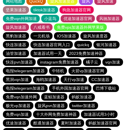
网站地图
QuickQ
旋风加速度器
旋风
旋风加速
坚果加速器
tiktok加速器
狗急加速器官网
免费vqn外网加速
小蓝鸟
优途加速器官网
风驰加速器
旋风加速器
八戒看书
免费vps加速器外网苹果版
黑豹加速器
一元机场
IOS加速器
旋风加速度器
快连加速器
快连加速器官网入口
quickq
银河加速器
油管加速器
加速器试用一天
2023免费加速神器
快连pvn加速器
instagram免费加速器
橘子云
vqn加速
电报telegeram加速器
中转机
火箭vp加速器官网
黑洞vqn加速
海鸥加速器
天行vp加速
CC加速器
电报telegeram加速器
手机外国加速器官网
巴博下载站
免费vqn加速外网
蓝鲸加速器
蚂蚁加速器
极光vp加速器
旋风pvn加速器
twitter加速器
免费vqn加速
十大外网免费加速神器
加速器试用3小时
优途加速器
酷通加速器
夏时加速器
蚂蚁加速器官网