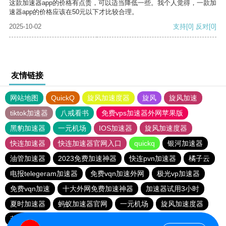
这款加速器app的价格有点贵，可以适当降低一些。我个人觉得，一款加
速器app的价格应该在50元以下才比较合理。
2025-10-02
支持
[0]
反对
[0]
友情链接
网站地图
QuickQ
旋风加速度器
旋风
旋风加速
tiktok加速器
八戒看书
免费vps加速器外网苹果版
黑豹加速器
一元机场
IOS加速器
旋风加速度器
快连加速器
快连加速器官网入口
quickq
银河加速器
油管加速器
2023免费加速神器
快连pvn加速器
橘子云
电报telegeram加速器
免费vqn加速外网
极光vp加速器
免费vqn加速
十大外网免费加速神器
加速器试用3小时
夏时加速器
蚂蚁加速器官网
一元机场
旋风加速度器
蓝鲸加速器
快橙加速器