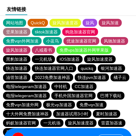
友情链接
网站地图
QuickQ
旋风加速度器
旋风
旋风加速
坚果加速器
tiktok加速器
狗急加速器官网
免费vqn外网加速
小蓝鸟
优途加速器官网
风驰加速器
旋风加速器
八戒看书
免费vps加速器外网苹果版
黑豹加速器
一元机场
IOS加速器
旋风加速度器
快连加速器
快连加速器官网入口
quickq
银河加速器
油管加速器
2023免费加速神器
快连pvn加速器
橘子云
电报telegeram加速器
中转机
CC加速器
电报telegeram加速器
手机外国加速器官网
巴博下载站
免费vqn加速外网
极光vp加速器
免费vqn加速
十大外网免费加速神器
加速器试用3小时
夏时加速器
蚂蚁加速器官网
一元机场
旋风加速度器
雷霆加器速
蓝鲸加速器
快橙加速器
极光加速器
黑豹加速器