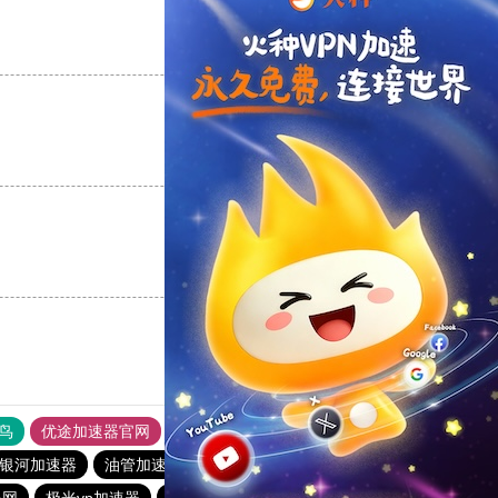
支持
[0]
反对
[0]
支持
[0]
反对
[0]
支持
[0]
反对
[0]
鸟
优途加速器官网
风驰加速器
旋风加速器
八戒看书
银河加速器
油管加速器
2023免费加速神器
快连pvn加速器
外网
极光vp加速器
免费vqn加速
十大外网免费加速神器