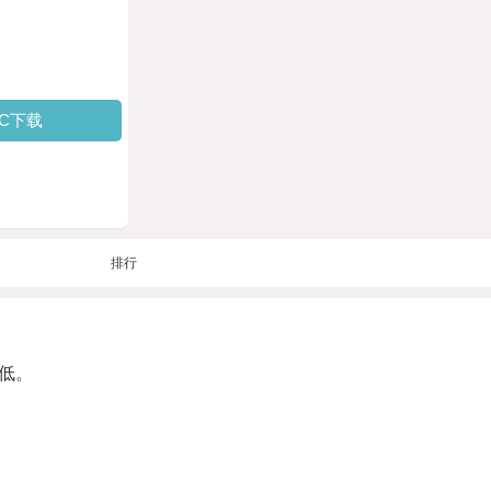
PC下载
排行
低。