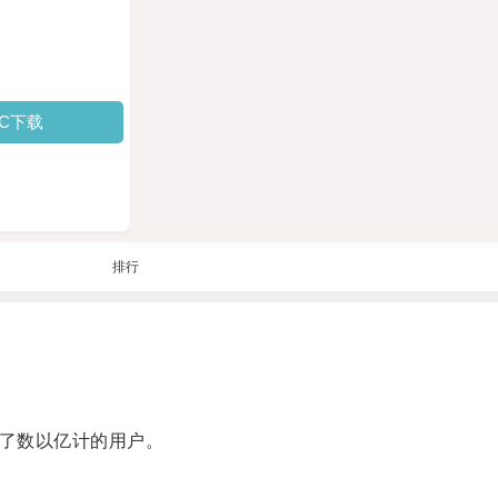
PC下载
排行
引了数以亿计的用户。