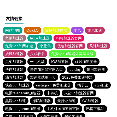
友情链接
网站地图
QuickQ
旋风加速度器
旋风
旋风加速
坚果加速器
tiktok加速器
狗急加速器官网
免费vqn外网加速
小蓝鸟
优途加速器官网
风驰加速器
旋风加速器
八戒看书
免费vps加速器外网苹果版
黑豹加速器
一元机场
IOS加速器
旋风加速度器
快连加速器
快连加速器官网入口
quickq
银河加速器
油管加速器
加速器试用一天
2023免费加速神器
快连pvn加速器
instagram免费加速器
橘子云
vqn加速
电报telegeram加速器
中转机
火箭vp加速器官网
黑洞vqn加速
海鸥加速器
天行vp加速
CC加速器
电报telegeram加速器
手机外国加速器官网
巴博下载站
免费vqn加速外网
蓝鲸加速器
蚂蚁加速器