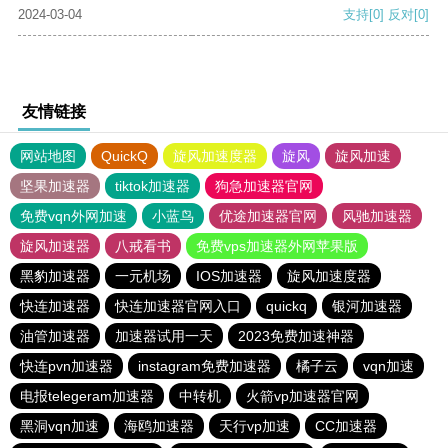
2024-03-04
支持
[0]
反对
[0]
友情链接
网站地图
QuickQ
旋风加速度器
旋风
旋风加速
坚果加速器
tiktok加速器
狗急加速器官网
免费vqn外网加速
小蓝鸟
优途加速器官网
风驰加速器
旋风加速器
八戒看书
免费vps加速器外网苹果版
黑豹加速器
一元机场
IOS加速器
旋风加速度器
快连加速器
快连加速器官网入口
quickq
银河加速器
油管加速器
加速器试用一天
2023免费加速神器
快连pvn加速器
instagram免费加速器
橘子云
vqn加速
电报telegeram加速器
中转机
火箭vp加速器官网
黑洞vqn加速
海鸥加速器
天行vp加速
CC加速器