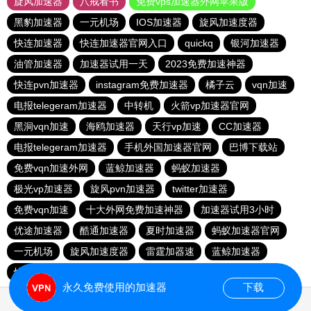
旋风加速器
八戒看书
免费vps加速器外网苹果版
黑豹加速器
一元机场
IOS加速器
旋风加速度器
快连加速器
快连加速器官网入口
quickq
银河加速器
油管加速器
加速器试用一天
2023免费加速神器
快连pvn加速器
instagram免费加速器
橘子云
vqn加速
电报telegeram加速器
中转机
火箭vp加速器官网
黑洞vqn加速
海鸥加速器
天行vp加速
CC加速器
电报telegeram加速器
手机外国加速器官网
巴博下载站
免费vqn加速外网
蓝鲸加速器
蚂蚁加速器
极光vp加速器
旋风pvn加速器
twitter加速器
免费vqn加速
十大外网免费加速神器
加速器试用3小时
优途加速器
酷通加速器
夏时加速器
蚂蚁加速器官网
一元机场
旋风加速度器
雷霆加器速
蓝鲸加速器
快橙加速器
极光加速器
黑豹加速器
vqn加速外网
永久免费使用的加速器
下载