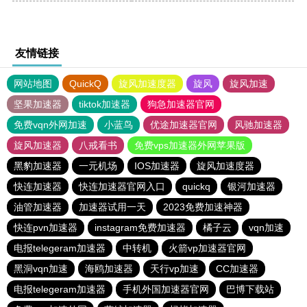
友情链接
网站地图
QuickQ
旋风加速度器
旋风
旋风加速
坚果加速器
tiktok加速器
狗急加速器官网
免费vqn外网加速
小蓝鸟
优途加速器官网
风驰加速器
旋风加速器
八戒看书
免费vps加速器外网苹果版
黑豹加速器
一元机场
IOS加速器
旋风加速度器
快连加速器
快连加速器官网入口
quickq
银河加速器
油管加速器
加速器试用一天
2023免费加速神器
快连pvn加速器
instagram免费加速器
橘子云
vqn加速
电报telegeram加速器
中转机
火箭vp加速器官网
黑洞vqn加速
海鸥加速器
天行vp加速
CC加速器
电报telegeram加速器
手机外国加速器官网
巴博下载站