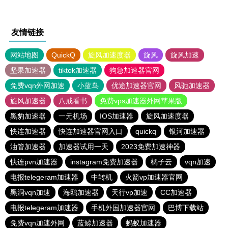
友情链接
网站地图
QuickQ
旋风加速度器
旋风
旋风加速
坚果加速器
tiktok加速器
狗急加速器官网
免费vqn外网加速
小蓝鸟
优途加速器官网
风驰加速器
旋风加速器
八戒看书
免费vps加速器外网苹果版
黑豹加速器
一元机场
IOS加速器
旋风加速度器
快连加速器
快连加速器官网入口
quickq
银河加速器
油管加速器
加速器试用一天
2023免费加速神器
快连pvn加速器
instagram免费加速器
橘子云
vqn加速
电报telegeram加速器
中转机
火箭vp加速器官网
黑洞vqn加速
海鸥加速器
天行vp加速
CC加速器
电报telegeram加速器
手机外国加速器官网
巴博下载站
免费vqn加速外网
蓝鲸加速器
蚂蚁加速器