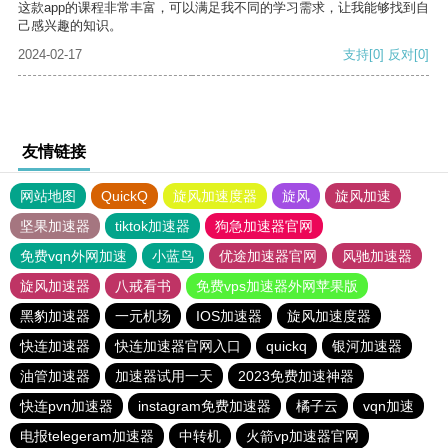
这款app的课程非常丰富，可以满足我不同的学习需求，让我能够找到自
己感兴趣的知识。
2024-02-17
支持
[0]
反对
[0]
友情链接
网站地图
QuickQ
旋风加速度器
旋风
旋风加速
坚果加速器
tiktok加速器
狗急加速器官网
免费vqn外网加速
小蓝鸟
优途加速器官网
风驰加速器
旋风加速器
八戒看书
免费vps加速器外网苹果版
黑豹加速器
一元机场
IOS加速器
旋风加速度器
快连加速器
快连加速器官网入口
quickq
银河加速器
油管加速器
加速器试用一天
2023免费加速神器
快连pvn加速器
instagram免费加速器
橘子云
vqn加速
电报telegeram加速器
中转机
火箭vp加速器官网