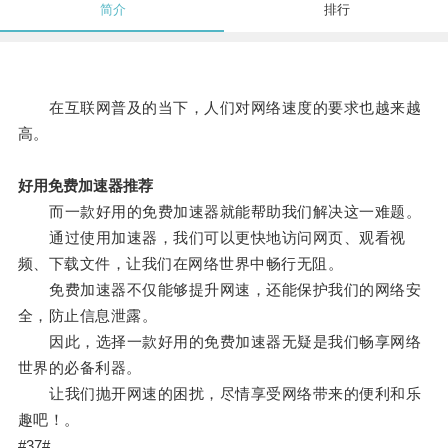
简介
排行
在互联网普及的当下，人们对网络速度的要求也越来越
高。
好用免费加速器推荐
而一款好用的免费加速器就能帮助我们解决这一难题。
通过使用加速器，我们可以更快地访问网页、观看视
频、下载文件，让我们在网络世界中畅行无阻。
免费加速器不仅能够提升网速，还能保护我们的网络安
全，防止信息泄露。
因此，选择一款好用的免费加速器无疑是我们畅享网络
世界的必备利器。
让我们抛开网速的困扰，尽情享受网络带来的便利和乐
趣吧！。
#37#