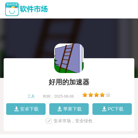
好用的加速器
工具
|
时间：2025-08-06
|
安卓下载
苹果下载
PC下载
安卓市场，安全绿色