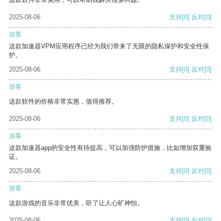
2025-08-06
支持
[0]
反对
[0]
游客
这款加速器VPM应用程序已经为我们带来了无限的隐私保护和安全性保
护。
2025-08-06
支持
[0]
反对
[0]
游客
这款软件的价格非常实惠，值得推荐。
2025-08-06
支持
[0]
反对
[0]
游客
这款加速器app的安全性有待提高，可以加强防护措施，比如增加双重验
证。
2025-08-06
支持
[0]
反对
[0]
游客
这款游戏的音乐非常优美，听了让人心旷神怡。
2025-08-06
支持
[0]
反对
[0]