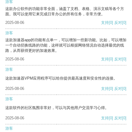
游客
这款办公软件的功能非常全面，涵盖了文档、表格、演示文稿等各个方
面。我可以使用它来完成日常办公的所有任务，非常方便。
2025-08-06
支持
[0]
反对
[0]
游客
这款加速器app的功能有点单一，可以增加一些新功能。比如，可以增加
一个自动切换线路的功能，这样就可以根据网络情况自动选择最优的线
路，从而获得更好的加速效果。
2025-08-06
支持
[0]
反对
[0]
游客
这款加速器VPM应用程序可以给你提供最高速度和安全性的连接。
2025-08-06
支持
[0]
反对
[0]
游客
这款软件的社区氛围非常好，可以与其他用户交流学习心得。
2025-08-06
支持
[0]
反对
[0]
游客