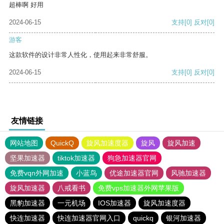
超棒啊 好用
2024-06-15
支持
[0]
反对
[0]
游客
这款软件的设计非常人性化，使用起来非常舒服。
2024-06-15
支持
[0]
反对
[0]
友情链接
网站地图
QuickQ
旋风加速度器
旋风
旋风加速
坚果加速器
tiktok加速器
狗急加速器官网
免费vqn外网加速
小蓝鸟
优途加速器官网
风驰加速器
旋风加速器
八戒看书
免费vps加速器外网苹果版
黑豹加速器
一元机场
IOS加速器
旋风加速度器
快连加速器
快连加速器官网入口
quickq
银河加速器