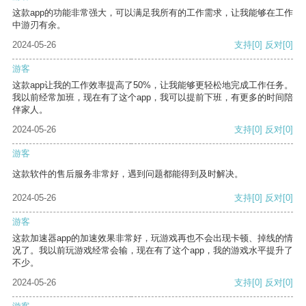
这款app的功能非常强大，可以满足我所有的工作需求，让我能够在工作
中游刃有余。
2024-05-26
支持
[0]
反对
[0]
游客
这款app让我的工作效率提高了50%，让我能够更轻松地完成工作任务。
我以前经常加班，现在有了这个app，我可以提前下班，有更多的时间陪
伴家人。
2024-05-26
支持
[0]
反对
[0]
游客
这款软件的售后服务非常好，遇到问题都能得到及时解决。
2024-05-26
支持
[0]
反对
[0]
游客
这款加速器app的加速效果非常好，玩游戏再也不会出现卡顿、掉线的情
况了。我以前玩游戏经常会输，现在有了这个app，我的游戏水平提升了
不少。
2024-05-26
支持
[0]
反对
[0]