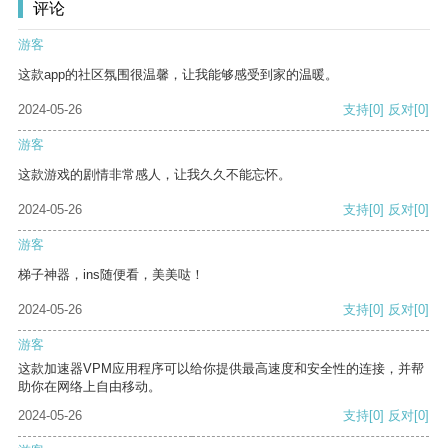
评论
游客
这款app的社区氛围很温馨，让我能够感受到家的温暖。
2024-05-26
支持
[0]
反对
[0]
游客
这款游戏的剧情非常感人，让我久久不能忘怀。
2024-05-26
支持
[0]
反对
[0]
游客
梯子神器，ins随便看，美美哒！
2024-05-26
支持
[0]
反对
[0]
游客
这款加速器VPM应用程序可以给你提供最高速度和安全性的连接，并帮
助你在网络上自由移动。
2024-05-26
支持
[0]
反对
[0]