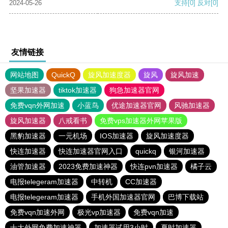
2024-05-26
支持
[0]
反对
[0]
友情链接
网站地图
QuickQ
旋风加速度器
旋风
旋风加速
坚果加速器
tiktok加速器
狗急加速器官网
免费vqn外网加速
小蓝鸟
优途加速器官网
风驰加速器
旋风加速器
八戒看书
免费vps加速器外网苹果版
黑豹加速器
一元机场
IOS加速器
旋风加速度器
快连加速器
快连加速器官网入口
quickq
银河加速器
油管加速器
2023免费加速神器
快连pvn加速器
橘子云
电报telegeram加速器
中转机
CC加速器
电报telegeram加速器
手机外国加速器官网
巴博下载站
免费vqn加速外网
极光vp加速器
免费vqn加速
十大外网免费加速神器
加速器试用3小时
夏时加速器