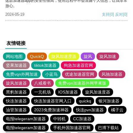
这款加速器app的安全性很高，使用过程中不会泄露个人信息，让我非常
放心。
2024-05-19
支持
[0]
反对
[0]
友情链接
网站地图
QuickQ
旋风加速度器
旋风
旋风加速
坚果加速器
tiktok加速器
狗急加速器官网
免费vqn外网加速
小蓝鸟
优途加速器官网
风驰加速器
旋风加速器
八戒看书
免费vps加速器外网苹果版
黑豹加速器
一元机场
IOS加速器
旋风加速度器
快连加速器
快连加速器官网入口
quickq
银河加速器
油管加速器
2023免费加速神器
快连pvn加速器
橘子云
电报telegeram加速器
中转机
CC加速器
电报telegeram加速器
手机外国加速器官网
巴博下载站