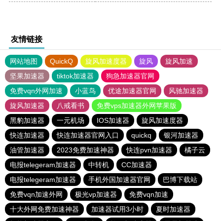
友情链接
网站地图
QuickQ
旋风加速度器
旋风
旋风加速
坚果加速器
tiktok加速器
狗急加速器官网
免费vqn外网加速
小蓝鸟
优途加速器官网
风驰加速器
旋风加速器
八戒看书
免费vps加速器外网苹果版
黑豹加速器
一元机场
IOS加速器
旋风加速度器
快连加速器
快连加速器官网入口
quickq
银河加速器
油管加速器
2023免费加速神器
快连pvn加速器
橘子云
电报telegeram加速器
中转机
CC加速器
电报telegeram加速器
手机外国加速器官网
巴博下载站
免费vqn加速外网
极光vp加速器
免费vqn加速
十大外网免费加速神器
加速器试用3小时
夏时加速器